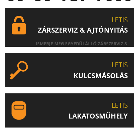
LETIS
ZÁRSZERVIZ & AJTÓNYITÁS
ISMERJE MEG EGYEDÜLÁLLÓ ZÁRSZERVIZ &
AJTÓNYITÁS SZOLGÁLTATÁSUNKAT!
LETIS
KULCSMÁSOLÁS
EGYEDI ÉS SPECIÁLIS KULCSOK MÁSOLÁSA, CSAK A
LETIS-NÉL!
LETIS
LAKATOSMŰHELY
AJÁNLJUK FIGYELMÉBE LAKATOSMŰHELYÜNK
TERMÉKEIT IS!