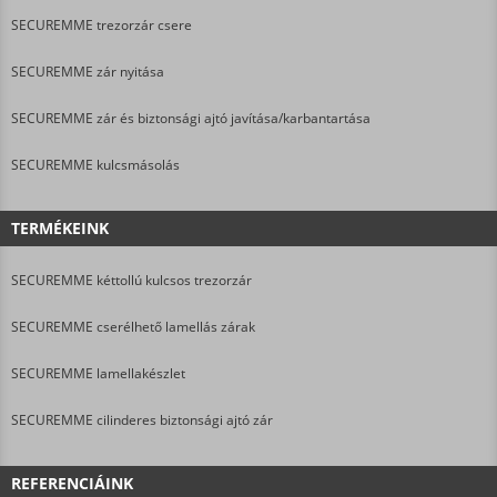
SECUREMME trezorzár csere
SECUREMME zár nyitása
SECUREMME zár és biztonsági ajtó javítása/karbantartása
SECUREMME kulcsmásolás
TERMÉKEINK
SECUREMME kéttollú kulcsos trezorzár
SECUREMME cserélhető lamellás zárak
SECUREMME lamellakészlet
SECUREMME cilinderes biztonsági ajtó zár
REFERENCIÁINK