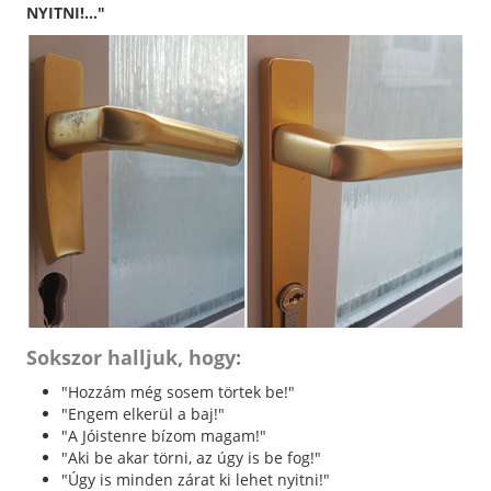
NYITNI!..."
Sokszor halljuk, hogy:
"Hozzám még sosem törtek be!"
"Engem elkerül a baj!"
"A Jóistenre bízom magam!"
"Aki be akar törni, az úgy is be fog!"
"Úgy is minden zárat ki lehet nyitni!"