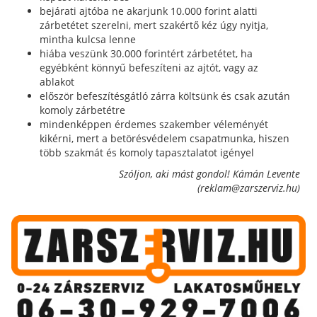
bejárati ajtóba ne akarjunk 10.000 forint alatti
zárbetétet szerelni, mert szakértő kéz úgy nyitja,
mintha kulcsa lenne
hiába veszünk 30.000 forintért zárbetétet, ha
egyébként könnyű befeszíteni az ajtót, vagy az
ablakot
először befeszítésgátló zárra költsünk és csak azután
komoly zárbetétre
mindenképpen érdemes szakember véleményét
kikérni, mert a betörésvédelem csapatmunka, hiszen
több szakmát és komoly tapasztalatot igényel
Szóljon, aki mást gondol! Kámán Levente
(reklam@zarszerviz.hu)