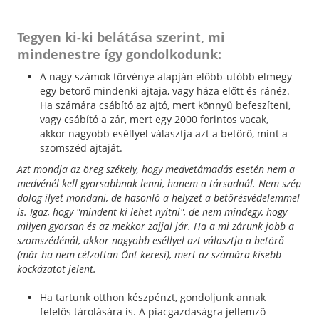
Tegyen ki-ki belátása szerint, mi
mindenestre így gondolkodunk:
A nagy számok törvénye alapján előbb-utóbb elmegy
egy betörő mindenki ajtaja, vagy háza előtt és ránéz.
Ha számára csábító az ajtó, mert könnyű befeszíteni,
vagy csábító a zár, mert egy 2000 forintos vacak,
akkor nagyobb eséllyel választja azt a betörő, mint a
szomszéd ajtaját.
Azt mondja az öreg székely, hogy medvetámadás esetén nem a
medvénél kell gyorsabbnak lenni, hanem a társadnál. Nem szép
dolog ilyet mondani, de hasonló a helyzet a betörésvédelemmel
is. Igaz, hogy "mindent ki lehet nyitni", de nem mindegy, hogy
milyen gyorsan és az mekkor zajjal jár. Ha a mi zárunk jobb a
szomszédénál, akkor nagyobb eséllyel azt választja a betörő
(már ha nem célzottan Önt keresi), mert az számára kisebb
kockázatot jelent.
Ha tartunk otthon készpénzt, gondoljunk annak
felelős tárolására is. A piacgazdaságra jellemző