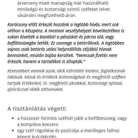
árverseny miatt manapság már használható
minőségű és biztonsági szintű széfeket lehet
vásárolni megfizethető áron.
Karácsony előtt érkezik hozzánk a legtöbb hívás, mert sok
otthon a készpénz. A mostani veszélyhelyzet következtében is
sokan kivették a bankból a pénzüket és párna alá, vagy
befőttesüvegbe tették. Ez csemege a betörőknek. A legtöbben
sajnos csak betörés utáni helyreállítás céljából hívnak
bennünket, miután bajba kerültek. "Nemcsak fizetés nem
érkezik, hanem a tartalékot is ellopták."
Kevesebben vannak azok, akik előrelátő módon, foglalkoznak
lakásuk, házuk és értékeik biztonságával és megfelelő széfben
tartják értékeiket, ill. megfelelő zárakkal, biztonsági ajtóval,
ajtóráccsal védik otthonukat.
A tisztánlátás végett:
a húszezer forintos széfnél jobb a befőttesüveg, vagy
a kompótos konzerv
egy széf rögzítése és pozíciója a merőleges falhoz
képest kulcskérdés