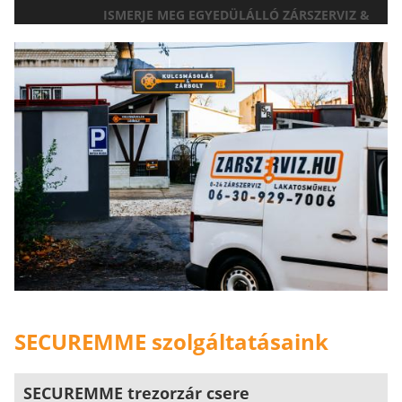
ISMERJE MEG EGYEDÜLÁLLÓ ZÁRSZERVIZ &
AJTÓNYITÁS SZOLGÁLTATÁSUNKAT!
SECUREMME szolgáltatásaink
SECUREMME trezorzár csere