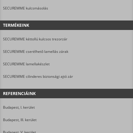
SECUREMME kulcsmásolás
TERMÉKEINK
SECUREMME kéttollú kulcsos trezorzár
SECUREMME cserélhető lamellás zárak
SECUREMME lamellakészlet
SECUREMME cilinderes biztonsági ajtó zár
REFERENCIÁINK
Budapest, I. kerület
Budapest, III. kerület
Budapest, V. kerület