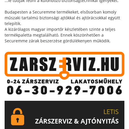
...le tudják fedni a különböző biztonságtechnikai igényeket.
Budapesten a Securemme termékeket, elsősorban komoly
műszaki tartalmú biztonsági ajtókkal és ajtórácsokkal együtt
telepítik.
A kizárólagos magyar importőr készletében szinte a teljes
termékpaletta megtalálható. Ennek köszönhetően a
Securemme zárak beszerzése gördülékenyen működik.
LETIS
ZÁRSZERVIZ & AJTÓNYITÁS