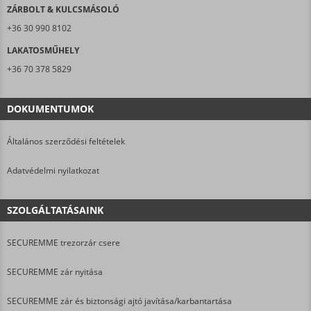
ZÁRBOLT & KULCSMÁSOLÓ
+36 30 990 8102
LAKATOSMŰHELY
+36 70 378 5829
DOKUMENTUMOK
Általános szerződési feltételek
Adatvédelmi nyilatkozat
SZOLGÁLTATÁSAINK
SECUREMME trezorzár csere
SECUREMME zár nyitása
SECUREMME zár és biztonsági ajtó javítása/karbantartása