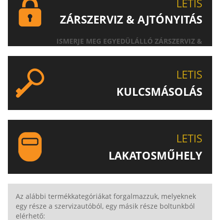
LETIS
ZÁRSZERVIZ & AJTÓNYITÁS
ISMERJE MEG EGYEDÜLÁLLÓ ZÁRSZERVIZ &
AJTÓNYITÁS SZOLGÁLTATÁSUNKAT!
LETIS
KULCSMÁSOLÁS
EGYEDI ÉS SPECIÁLIS KULCSOK MÁSOLÁSA, CSAK A
LETIS-NÉL!
LETIS
LAKATOSMŰHELY
AJÁNLJUK FIGYELMÉBE LAKATOSMŰHELYÜNK
TERMÉKEIT IS!
Az alábbi termékkategóriákat forgalmazzuk, melyeknek
egy része a szervizautóból, egy másik része boltunkból
elérhető: