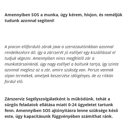
Amennyiben SOS a munka, úgy kérem, hívjon, és reméljük
tudunk azonnal segíteni!
A piacon előforduló zárak java a szervizautóinkban azonnal
rendelkezésre áll, így a zárcserét jó eséllyel egy kiszállással el
tudjuk végezni. Amennyiben nincs megfelelő zár a
munkatársainknál, úgy nagy eséllyel a boltunk tartja, így szinte
azonnal meglesz az a zár, amire szükség van. Persze vannak
olyan termékek, amelyek beszerzése időigényes, de ez ritkán
fordul elő.
​Zárszerviz Segélyszolgálatként is működünk, tehát a
sürgős feladatok ellátása miatt 0-24 ügyeletet tartunk
fenn. Amennyiben SOS ajtónyitásra lenne szüksége késő
este, úgy kapacitásunk függvényében számíthat ránk.