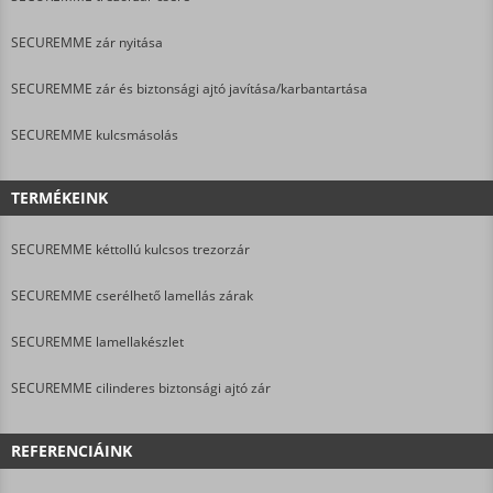
SECUREMME zár nyitása
SECUREMME zár és biztonsági ajtó javítása/karbantartása
SECUREMME kulcsmásolás
TERMÉKEINK
SECUREMME kéttollú kulcsos trezorzár
SECUREMME cserélhető lamellás zárak
SECUREMME lamellakészlet
SECUREMME cilinderes biztonsági ajtó zár
REFERENCIÁINK