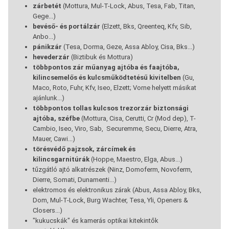
zárbetét
(Mottura, Mul-T-Lock, Abus, Tesa, Fab, Titan,
Gege...)
bevéső- és portálzár
(Elzett, Bks, Qreenteq, Kfv, Sib,
Anbo...)
pánikzár
(Tesa, Dorma, Geze, Assa Abloy, Cisa, Bks...)
hevederzár
(Biztibuk és Mottura)
többpontos zár műanyag ajtóba és faajtóba,
kilincsemelős és kulcsműködtetésű kivitelben
(Gu,
Maco, Roto, Fuhr, Kfv, Iseo, Elzett; Vorne helyett másikat
ajánlunk...)
többpontos tollas kulcsos trezorzár biztonsági
ajtóba, széfbe
(Mottura, Cisa, Cerutti, Cr (Mod dep), T-
Cambio, Iseo, Viro, Sab, Securemme, Secu, Dierre, Atra,
Mauer, Cawi...)
törésvédő pajzsok, zárcímek és
kilincsgarnitúrák
(Hoppe, Maestro, Elga, Abus...)
tűzgátló ajtó alkatrészek (Ninz, Domoferm, Novoferm,
Dierre, Somati, Dunamenti...)
elektromos és elektronikus zárak (Abus, Assa Abloy, Bks,
Dom, Mul-T-Lock, Burg Wachter, Tesa, Yli, Openers &
Closers...)
"kukucskák" és kamerás optikai kitekintők