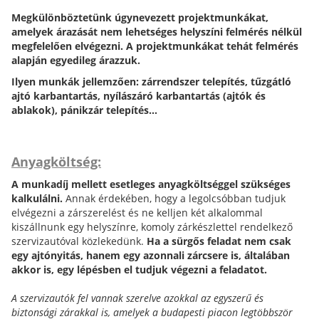
Megkülönböztetünk úgynevezett projektmunkákat,
amelyek árazását nem lehetséges helyszíni felmérés nélkül
megfelelően elvégezni.
A projektmunkákat tehát felmérés
alapján egyedileg árazzuk.
Ilyen munkák jellemzően: zárrendszer telepítés, tűzgátló
ajtó karbantartás, nyílászáró karbantartás (ajtók és
ablakok), pánikzár telepítés...
Anyagköltség:
A munkadíj mellett esetleges anyagköltséggel szükséges
kalkulálni.
Annak érdekében, hogy a legolcsóbban tudjuk
elvégezni a zárszerelést és ne kelljen két alkalommal
kiszállnunk egy helyszínre, komoly zárkészlettel rendelkező
szervizautóval közlekedünk.
Ha a sürgős feladat nem csak
egy ajtónyitás, hanem egy azonnali zárcsere is, általában
akkor is, egy lépésben el tudjuk végezni a feladatot.
A szervizautók fel vannak szerelve azokkal az egyszerű és
biztonsági zárakkal is, amelyek a budapesti piacon legtöbbször