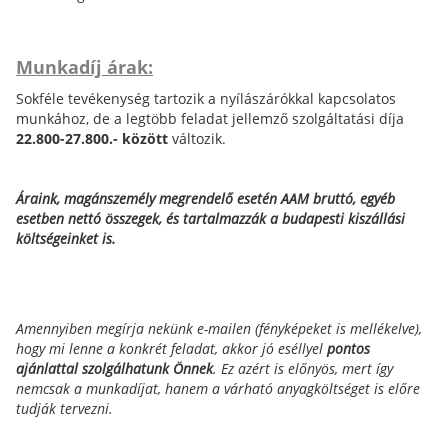
Munkadíj árak:
Sokféle tevékenység tartozik a nyílászárókkal kapcsolatos
munkához, de a legtöbb feladat jellemző szolgáltatási díja
22.800-27.800.- között
változik.
Áraink, magánszemély megrendelő esetén AAM bruttó, egyéb
esetben nettó összegek, és tartalmazzák a budapesti kiszállási
költségeinket is.
Amennyiben megírja nekünk e-mailen (fényképeket is mellékelve),
hogy mi lenne a konkrét feladat, akkor jó eséllyel
pontos
ajánlattal szolgálhatunk Önnek
. Ez azért is előnyös, mert így
nemcsak a munkadíjat, hanem a várható anyagköltséget is előre
tudják tervezni.