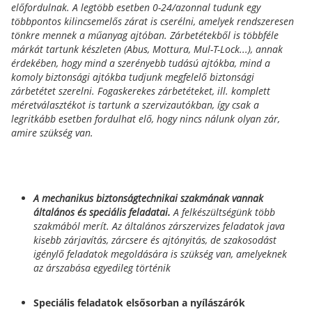
előfordulnak. A legtöbb esetben 0-24/azonnal tudunk egy
többpontos kilincsemelős zárat is cserélni, amelyek rendszeresen
tönkre mennek a műanyag ajtóban. Zárbetétekből is többféle
márkát tartunk készleten (Abus, Mottura, Mul-T-Lock...), annak
érdekében, hogy mind a szerényebb tudású ajtókba, mind a
komoly biztonsági ajtókba tudjunk megfelelő biztonsági
zárbetétet szerelni. Fogaskerekes zárbetéteket, ill. komplett
méretválasztékot is tartunk a szervizautókban, így csak a
legritkább esetben fordulhat elő, hogy nincs nálunk olyan zár,
amire szükség van.
A mechanikus biztonságtechnikai szakmának vannak
általános és speciális feladatai.
A felkészültségünk több
szakmából merít. Az általános zárszervizes feladatok java
kisebb zárjavítás, zárcsere és ajtónyitás, de szakosodást
igénylő feladatok megoldására is szükség van, amelyeknek
az árszabása egyedileg történik
Speciális feladatok elsősorban a nyílászárók