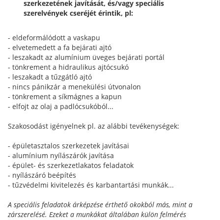
szerkezetének javítását, és/vagy speciális
szerelvények cseréjét érintik, pl:
- eldeformálódott a vaskapu
- elvetemedett a fa bejárati ajtó
- leszakadt az alumínium üveges bejárati portál
- tönkrement a hidraulikus ajtócsukó
- leszakadt a tűzgátló ajtó
- nincs pánikzár a menekülési útvonalon
- tönkrement a síkmágnes a kapun
- elfojt az olaj a padlócsukóból...
Szakosodást igényelnek pl. az alábbi tevékenységek:
- épületasztalos szerkezetek javításai
- alumínium nyílászárók javítása
- épület- és szerkezetlakatos feladatok
- nyílászáró beépítés
- tűzvédelmi kivitelezés és karbantartási munkák...
A speciális feladatok árképzése érthető okokból más, mint a
zárszerelésé. Ezeket a munkákat általában külön felmérés