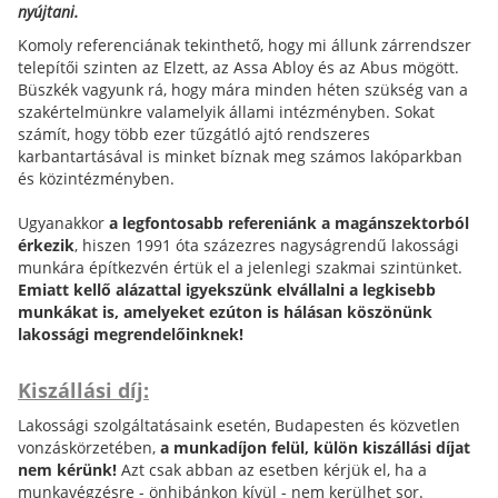
nyújtani.
Komoly referenciának tekinthető, hogy mi állunk zárrendszer
telepítői szinten az Elzett, az Assa Abloy és az Abus mögött.
Büszkék vagyunk rá, hogy mára minden héten szükség van a
szakértelmünkre valamelyik állami intézményben. Sokat
számít, hogy több ezer tűzgátló ajtó rendszeres
karbantartásával is minket bíznak meg számos lakóparkban
és közintézményben.
Ugyanakkor
a legfontosabb refereniánk a magánszektorból
érkezik
, hiszen 1991 óta százezres nagyságrendű lakossági
munkára építkezvén értük el a jelenlegi szakmai szintünket.
Emiatt kellő alázattal igyekszünk elvállalni a legkisebb
munkákat is, amelyeket ezúton is hálásan köszönünk
lakossági megrendelőinknek!
Kiszállási díj:
Lakossági szolgáltatásaink esetén, Budapesten és közvetlen
vonzáskörzetében,
a munkadíjon felül, külön kiszállási díjat
nem kérünk!
Azt csak abban az esetben kérjük el, ha a
munkavégzésre - önhibánkon kívül - nem kerülhet sor.