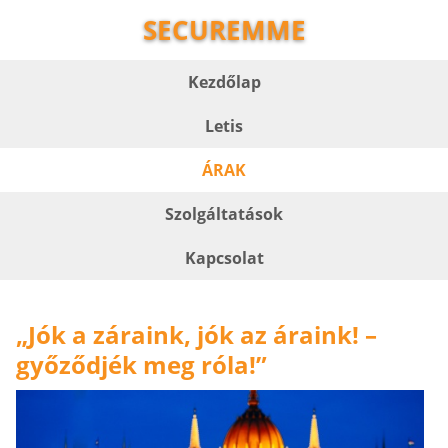
SECUREMME
Kezdőlap
Letis
ÁRAK
Szolgáltatások
Kapcsolat
„Jók a záraink, jók az áraink! –
győződjék meg róla!”