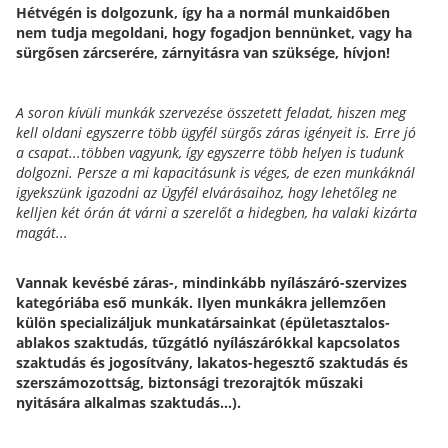
Hétvégén is dolgozunk, így ha a normál munkaidőben
nem tudja megoldani, hogy fogadjon bennünket, vagy ha
sürgősen zárcserére, zárnyitásra van szüksége, hívjon!
A soron kívüli munkák szervezése összetett feladat, hiszen meg
kell oldani egyszerre több ügyfél sürgős záras igényeit is. Erre jó
a csapat...többen vagyunk, így egyszerre több helyen is tudunk
dolgozni. Persze a mi kapacitásunk is véges, de ezen munkáknál
igyekszünk igazodni az Ügyfél elvárásaihoz, hogy lehetőleg ne
kelljen két órán át várni a szerelőt a hidegben, ha valaki kizárta
magát...
Vannak kevésbé záras-, mindinkább nyílászáró-szervizes
kategóriába eső munkák. Ilyen munkákra jellemzően
külön specializáljuk munkatársainkat (épületasztalos-
ablakos szaktudás, tűzgátló nyílászárókkal kapcsolatos
szaktudás és jogosítvány, lakatos-hegesztő szaktudás és
szerszámozottság, biztonsági trezorajtók műszaki
nyitására alkalmas szaktudás...).