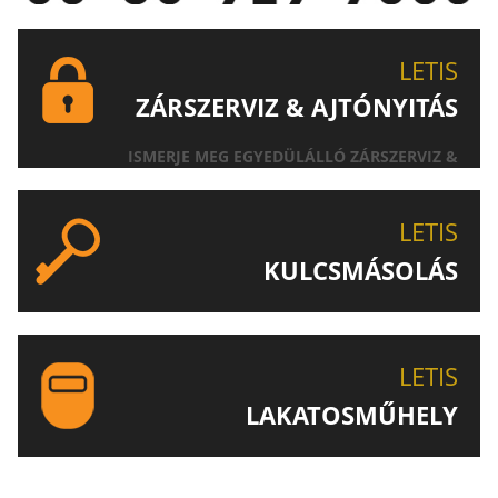
LETIS
ZÁRSZERVIZ & AJTÓNYITÁS
ISMERJE MEG EGYEDÜLÁLLÓ ZÁRSZERVIZ &
AJTÓNYITÁS SZOLGÁLTATÁSUNKAT!
LETIS
KULCSMÁSOLÁS
EGYEDI ÉS SPECIÁLIS KULCSOK MÁSOLÁSA, CSAK A
LETIS-NÉL!
LETIS
LAKATOSMŰHELY
AJÁNLJUK FIGYELMÉBE LAKATOSMŰHELYÜNK
TERMÉKEIT IS!