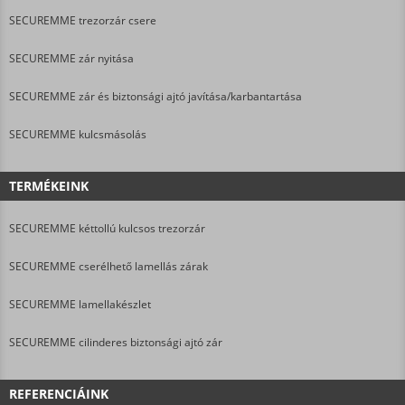
SECUREMME trezorzár csere
SECUREMME zár nyitása
SECUREMME zár és biztonsági ajtó javítása/karbantartása
SECUREMME kulcsmásolás
TERMÉKEINK
SECUREMME kéttollú kulcsos trezorzár
SECUREMME cserélhető lamellás zárak
SECUREMME lamellakészlet
SECUREMME cilinderes biztonsági ajtó zár
REFERENCIÁINK