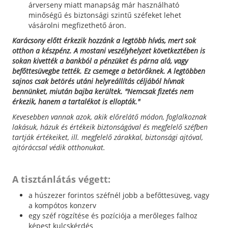
árverseny miatt manapság már használható
minőségű és biztonsági szintű széfeket lehet
vásárolni megfizethető áron.
Karácsony előtt érkezik hozzánk a legtöbb hívás, mert sok
otthon a készpénz. A mostani veszélyhelyzet következtében is
sokan kivették a bankból a pénzüket és párna alá, vagy
befőttesüvegbe tették. Ez csemege a betörőknek. A legtöbben
sajnos csak betörés utáni helyreállítás céljából hívnak
bennünket, miután bajba kerültek. "Nemcsak fizetés nem
érkezik, hanem a tartalékot is ellopták."
Kevesebben vannak azok, akik előrelátő módon, foglalkoznak
lakásuk, házuk és értékeik biztonságával és megfelelő széfben
tartják értékeiket, ill. megfelelő zárakkal, biztonsági ajtóval,
ajtóráccsal védik otthonukat.
A tisztánlátás végett:
a húszezer forintos széfnél jobb a befőttesüveg, vagy
a kompótos konzerv
egy széf rögzítése és pozíciója a merőleges falhoz
képest kulcskérdés