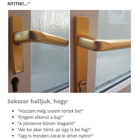
NYITNI!..."
Sokszor halljuk, hogy:
"Hozzám még sosem törtek be!"
"Engem elkerül a baj!"
"A Jóistenre bízom magam!"
"Aki be akar törni, az úgy is be fog!"
"Úgy is minden zárat ki lehet nyitni!"