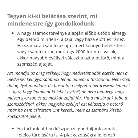
Tegyen ki-ki belátása szerint, mi
mindenestre így gondolkodunk:
A nagy számok törvénye alapján előbb-utóbb elmegy
egy betörő mindenki ajtaja, vagy háza előtt és ránéz.
Ha számára csábító az ajtó, mert könnyű befeszíteni,
vagy csábító a zár, mert egy 2000 forintos vacak,
akkor nagyobb eséllyel választja azt a betörő, mint a
szomszéd ajtaját.
Azt mondja az öreg székely, hogy medvetámadás esetén nem a
medvénél kell gyorsabbnak lenni, hanem a társadnál. Nem szép
dolog ilyet mondani, de hasonló a helyzet a betörésvédelemmel
is. Igaz, hogy "mindent ki lehet nyitni", de nem mindegy, hogy
milyen gyorsan és az mekkor zajjal jár. Ha a mi zárunk jobb a
szomszédénál, akkor nagyobb eséllyel azt választja a betörő
(már ha nem célzottan Önt keresi), mert az számára kisebb
kockázatot jelent.
Ha tartunk otthon készpénzt, gondoljunk annak
felelős tárolására is. A piacgazdaságra jellemző