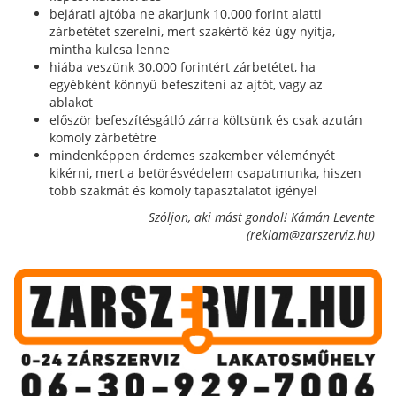
bejárati ajtóba ne akarjunk 10.000 forint alatti
zárbetétet szerelni, mert szakértő kéz úgy nyitja,
mintha kulcsa lenne
hiába veszünk 30.000 forintért zárbetétet, ha
egyébként könnyű befeszíteni az ajtót, vagy az
ablakot
először befeszítésgátló zárra költsünk és csak azután
komoly zárbetétre
mindenképpen érdemes szakember véleményét
kikérni, mert a betörésvédelem csapatmunka, hiszen
több szakmát és komoly tapasztalatot igényel
Szóljon, aki mást gondol! Kámán Levente
(reklam@zarszerviz.hu)