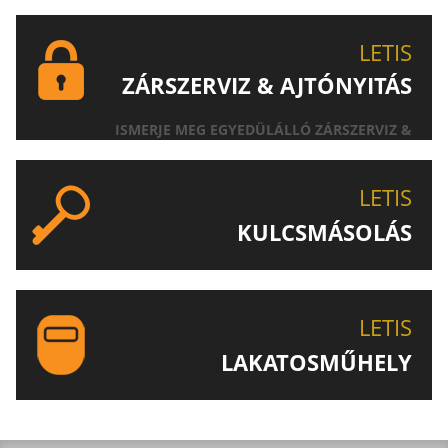
LETIS
ZÁRSZERVIZ & AJTÓNYITÁS
ISMERJE MEG EGYEDÜLÁLLÓ ZÁRSZERVIZ &
AJTÓNYITÁS SZOLGÁLTATÁSUNKAT!
LETIS
KULCSMÁSOLÁS
EGYEDI ÉS SPECIÁLIS KULCSOK MÁSOLÁSA, CSAK A
LETIS-NÉL!
LETIS
LAKATOSMŰHELY
AJÁNLJUK FIGYELMÉBE LAKATOSMŰHELYÜNK
TERMÉKEIT IS!