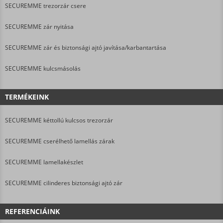
SECUREMME trezorzár csere
SECUREMME zár nyitása
SECUREMME zár és biztonsági ajtó javítása/karbantartása
SECUREMME kulcsmásolás
TERMÉKEINK
SECUREMME kéttollú kulcsos trezorzár
SECUREMME cserélhető lamellás zárak
SECUREMME lamellakészlet
SECUREMME cilinderes biztonsági ajtó zár
REFERENCIÁINK