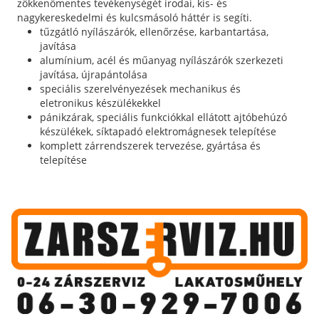
zökkenőmentes tevékenységét irodai, kis- és
nagykereskedelmi és kulcsmásoló háttér is segíti.
tűzgátló nyílászárók, ellenőrzése, karbantartása,
javítása
alumínium, acél és műanyag nyílászárók szerkezeti
javítása, újrapántolása
speciális szerelvényezések mechanikus és
eletronikus készülékekkel
pánikzárak, speciális funkciókkal ellátott ajtóbehúzó
készülékek, síktapadó elektromágnesek telepítése
komplett zárrendszerek tervezése, gyártása és
telepítése