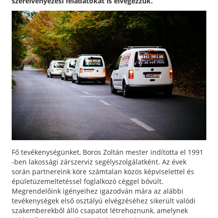
szerelvényezési feladatokat is elvégezzük.
Fő tevékenységünket, Boros Zoltán mester indította el 1991
-ben lakossági zárszerviz segélyszolgálatként. Az évek
során partnereink köre számtalan közös képviselettel és
épületüzemeltetéssel foglalkozó céggel bővült.
Megrendelőink igényeihez igazodván mára az alábbi
tevékenységek első osztályú elvégzéséhez sikerült valódi
szakemberekből álló csapatot létrehoznunk, amelynek