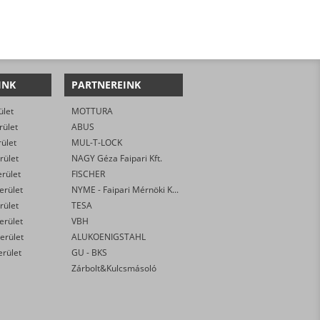
INK
PARTNEREINK
ület
MOTTURA
rület
ABUS
rület
MUL-T-LOCK
rület
NAGY Géza Faipari Kft.
erület
FISCHER
kerület
NYME - Faipari Mérnöki Kar
rület
TESA
kerület
VBH
erület
ALUKOENIGSTAHL
erület
GU - BKS
Zárbolt&Kulcsmásoló