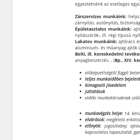
egyeztetnénk az esetleges egy
Zárszervizes munkáink:
helys
zárnyitás, autónyitás, biztonság
Épületasztalos munkáink:
ajt
nyílászárók-, ill. régi típusú ny
Lakatos munkáink:
ajtórács és
alumínium- és műanyag ajtók új
Bolti, ill. kereskedelmi tevék
anyagbeszerzés... (
Bp., XIV. k
előképzettségtől függő beta
teljes munkaidőben bejelen
kimagasló jövedelem
juttatások
vidéki munkatársaknak szál
munkavégzés helye:
14. kerül
elvárások:
megfelelő erkölcs
előnyök:
jogosítvány; ajtóva
kapcsolatos tapasztalat, g