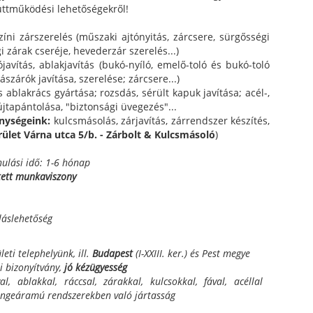
üttműködési lehetőségekről!
zíni zárszerelés (műszaki ajtónyitás, zárcsere, sürgősségi
i zárak cseréje, hevederzár szerelés...)
ójavítás, ablakjavítás (bukó-nyíló, emelő-toló és bukó-toló
ílászárók javítása, szerelése; zárcsere...)
 ablakrács gyártása; rozsdás, sérült kapuk javítása; acél-,
tapántolása, "biztonsági üvegezés"...
enységeink:
kulcsmásolás, zárjavítás, zárrendszer készítés,
erület Várna utca 5/b. - Zárbolt & Kulcsmásoló
)
nulási idő: 1-6 hónap
tett munkaviszony
láslehetőség
eti telephelyünk, ill.
Budapest
(I-XXIII. ker.) és Pest megye
i bizonyítvány,
jó kézügyesség
l, ablakkal, ráccsal, zárakkal, kulcsokkal, fával, acéllal
yengeáramú rendszerekben való jártasság