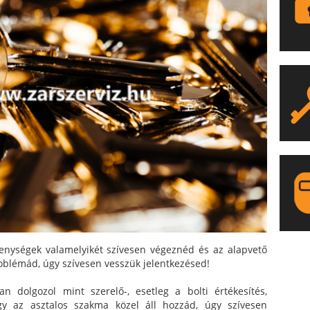
enységek valamelyikét szívesen végeznéd és az alapvető
LA
oblémád, úgy szívesen vesszük jelentkezésed!
dolgozol mint szerelő-, esetleg a bolti értékesítés,
agy az asztalos szakma közel áll hozzád, úgy szívesen