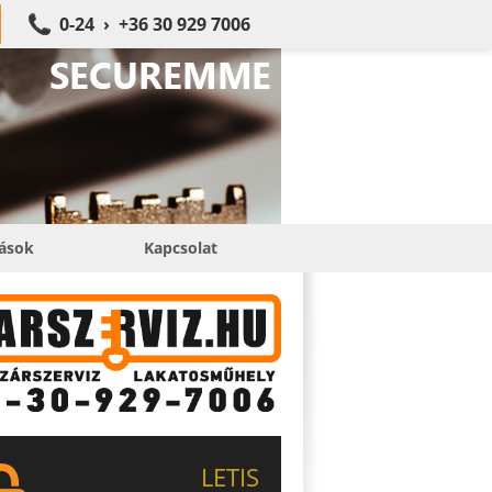
0-24 › +36 30 929 7006
tások
Kapcsolat
LETIS