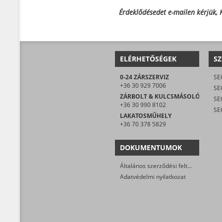
Érdeklődésedet e-mailen kérjük,
ELÉRHETŐSÉGEK
SZ
0-24 ZÁRSZERVIZ
+36 30 929 7006
SE
ZÁRBOLT & KULCSMÁSOLÓ
+36 30 990 8102
LAKATOSMŰHELY
+36 70 378 5829
DOKUMENTUMOK
Általános szerződési feltételek
Adatvédelmi nyilatkozat