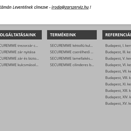
 Kámán Leventének címezve -
iroda@zarszerviz.hu
!
OLGÁLTATÁSAINK
TERMÉKEINK
REFERENCIÁ
SECUREMME trezorzár csere
SECUREMME kéttollú kulcsos trezorzár
Budapest, I. ker
CUREMME zár nyitása
SECUREMME cserélhető lamellás zárak
Budapest, III. ke
SECUREMME zár és biztonsági ajtó javítása/karbantartása
SECUREMME lamellakészlet
Budapest, V. ke
SECUREMME kulcsmásolás
SECUREMME cilinderes biztonsági ajtó zár
Budapest, VI. ke
Budapest, VII. k
Budapest, VIII. 
Budapest, XI. ke
Budapest, XIII. 
Budapest, XIV. k
Budapest, XV. k