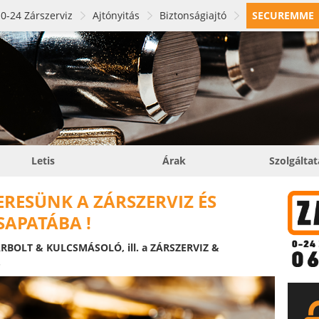
0-24 Zárszerviz
Ajtónyitás
Biztonságiajtó
SECUREMME
Letis
Árak
Szolgálta
RESÜNK A ZÁRSZERVIZ ÉS
APATÁBA !
BOLT & KULCSMÁSOLÓ, ill. a ZÁRSZERVIZ &
.