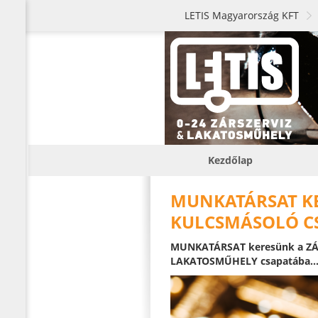
LETIS Magyarország KFT
Kezdőlap
MUNKATÁRSAT KE
KULCSMÁSOLÓ CS
MUNKATÁRSAT keresünk a ZÁR
LAKATOSMŰHELY csapatába..