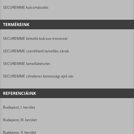
SECUREMME kulcsmásolás
TERMÉKEINK
SECUREMME kéttollú kulcsos trezorzár
SECUREMME cserélhető lamellás zárak
SECUREMME lamellakészlet
SECUREMME cilinderes biztonsági ajtó zár
REFERENCIÁINK
Budapest, I. kerület
Budapest, III. kerület
Budapest, V. kerület