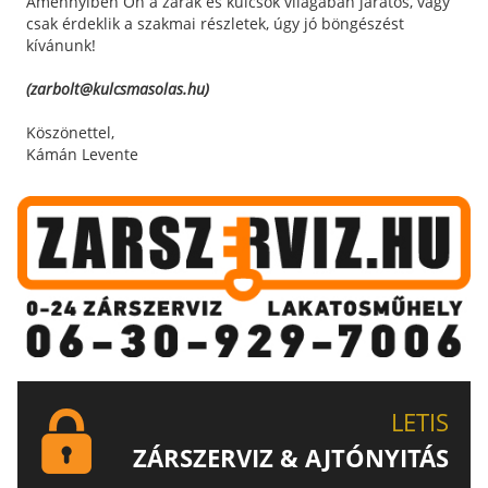
Amennyiben Ön a zárak és kulcsok világában járatos, vagy
csak érdeklik a szakmai részletek, úgy jó böngészést
kívánunk!
(zarbolt@kulcsmasolas.hu)
Köszönettel,
Kámán Levente
LETIS
ZÁRSZERVIZ & AJTÓNYITÁS