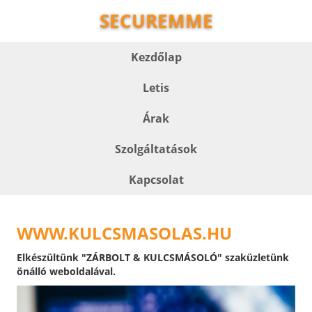
SECUREMME
Kezdőlap
Letis
Árak
Szolgáltatások
Kapcsolat
WWW.KULCSMASOLAS.HU
Elkészültünk "ZÁRBOLT & KULCSMÁSOLÓ" szaküzletünk
önálló weboldalával.