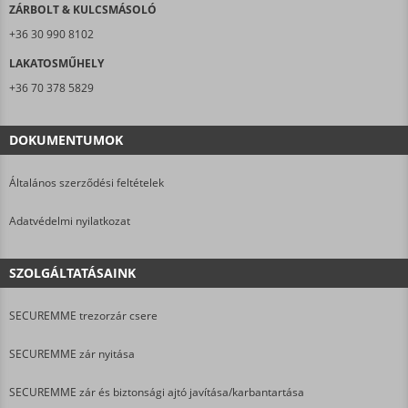
ZÁRBOLT & KULCSMÁSOLÓ
+36 30 990 8102
LAKATOSMŰHELY
+36 70 378 5829
DOKUMENTUMOK
Általános szerződési feltételek
Adatvédelmi nyilatkozat
SZOLGÁLTATÁSAINK
SECUREMME trezorzár csere
SECUREMME zár nyitása
SECUREMME zár és biztonsági ajtó javítása/karbantartása