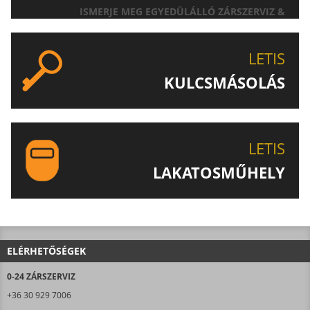
ISMERJE MEG EGYEDÜLÁLLÓ ZÁRSZERVIZ &
AJTÓNYITÁS SZOLGÁLTATÁSUNKAT!
LETIS
KULCSMÁSOLÁS
EGYEDI ÉS SPECIÁLIS KULCSOK MÁSOLÁSA, CSAK A
LETIS-NÉL!
LETIS
LAKATOSMŰHELY
AJÁNLJUK FIGYELMÉBE LAKATOSMŰHELYÜNK
TERMÉKEIT IS!
ELÉRHETŐSÉGEK
0-24 ZÁRSZERVIZ
+36 30 929 7006