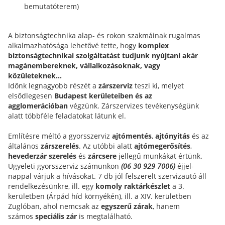
bemutatóterem)
A biztonságtechnika alap- és rokon szakmáinak rugalmas
alkalmazhatósága lehetővé tette, hogy
komplex
biztonságtechnikai szolgáltatást tudjunk nyújtani akár
magánembereknek, vállalkozásoknak, vagy
közületeknek...
Időnk legnagyobb részét a
zárszerviz
teszi ki, melyet
elsődlegesen
Budapest kerületeiben és az
agglomerációban
végzünk. Zárszervizes tevékenységünk
alatt többféle feladatokat látunk el.
Említésre méltó a gyorsszerviz
ajtómentés
,
ajtónyitás
és az
általános
zárszerelés
. Az utóbbi alatt
ajtómegerősítés
,
hevederzár szerelés
és
zárcsere
jellegű munkákat értünk.
Ügyeleti gyorsszerviz számunkon
(06 30 929 7006)
éjjel-
nappal várjuk a hívásokat. 7 db jól felszerelt szervizautó áll
rendelkezésünkre, ill. egy
komoly raktárkészlet
a 3.
kerületben (Árpád híd környékén), ill. a XIV. kerületben
Zuglóban, ahol nemcsak az
egyszerű zárak
, hanem
számos
speciális zár
is megtalálható.