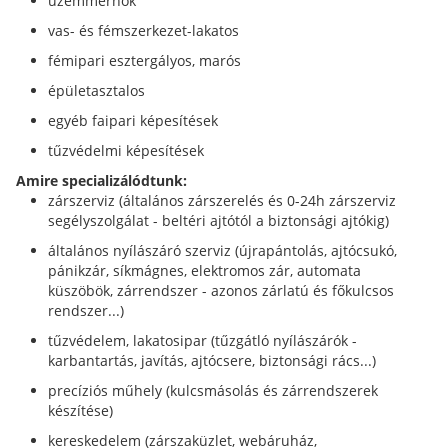
üzemmérnök
vas- és fémszerkezet-lakatos
fémipari esztergályos, marós
épületasztalos
egyéb faipari képesítések
tűzvédelmi képesítések
Amire specializálódtunk:
zárszerviz (általános zárszerelés és 0-24h zárszerviz
segélyszolgálat - beltéri ajtótól a biztonsági ajtókig)
általános nyílászáró szerviz (újrapántolás, ajtócsukó,
pánikzár, síkmágnes, elektromos zár, automata
küszöbök, zárrendszer - azonos zárlatú és főkulcsos
rendszer...)
tűzvédelem, lakatosipar (tűzgátló nyílászárók -
karbantartás, javítás, ajtócsere, biztonsági rács...)
precíziós műhely (kulcsmásolás és zárrendszerek
készítése)
kereskedelem (zárszaküzlet, webáruház,