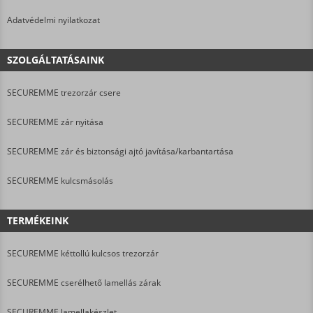
Adatvédelmi nyilatkozat
SZOLGÁLTATÁSAINK
SECUREMME trezorzár csere
SECUREMME zár nyitása
SECUREMME zár és biztonsági ajtó javítása/karbantartása
SECUREMME kulcsmásolás
TERMÉKEINK
SECUREMME kéttollú kulcsos trezorzár
SECUREMME cserélhető lamellás zárak
SECUREMME lamellakészlet