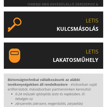
ISMERJE MEG EGYEDÜLÁLLÓ ZÁRSZERVIZ &
AJTÓNYITÁS SZOLGÁLTATÁSUNKAT!
LETIS
KULCSMÁSOLÁS
EGYEDI ÉS SPECIÁLIS KULCSOK MÁSOLÁSA, CSAK A
LETIS-NÉL!
LETIS
LAKATOSMŰHELY
AJÁNLJUK FIGYELMÉBE LAKATOSMŰHELYÜNK
TERMÉKEIT IS!
Biztonságtechnikai vállalkozásunk az alábbi
tevékenységekben áll rendelkezésre
- elsősorban saját
erőforrásból, másodsorban partnereinken keresztül:
0-24 műszaki ajtónyitás (este és napközben, ill.
hétvégén is)
zárszerelés (zárcsere, megerősítés, zárjavítás)