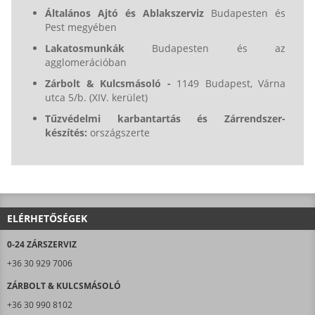
Általános Ajtó és Ablakszerviz
Budapesten és
Pest megyében
Lakatosmunkák
Budapesten és az
agglomerációban
Zárbolt & Kulcsmásoló -
1149 Budapest, Várna
utca 5/b. (XIV. kerület)
Tűzvédelmi karbantartás és Zárrendszer-
készítés:
országszerte
ELÉRHETŐSÉGEK
0-24 ZÁRSZERVIZ
+36 30 929 7006
ZÁRBOLT & KULCSMÁSOLÓ
+36 30 990 8102