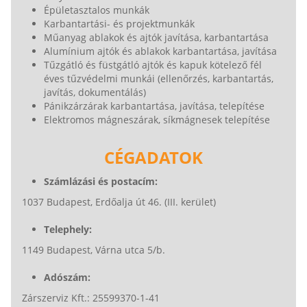
Épületasztalos munkák
Karbantartási- és projektmunkák
Műanyag ablakok és ajtók javítása, karbantartása
Alumínium ajtók és ablakok karbantartása, javítása
Tűzgátló és füstgátló ajtók és kapuk kötelező fél
éves tűzvédelmi munkái (ellenőrzés, karbantartás,
javítás, dokumentálás)
Pánikzárzárak karbantartása, javítása, telepítése
Elektromos mágneszárak, síkmágnesek telepítése
CÉGADATOK
Számlázási és postacím:
1037 Budapest, Erdőalja út 46. (III. kerület)
Telephely:
1149 Budapest, Várna utca 5/b.
Adószám:
Zárszerviz Kft.: 25599370-1-41