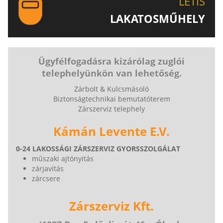
LETIS
LAKATOSMŰHELY
AJÁNLJUK FIGYELMÉBE LAKATOSMŰHELYÜNK
TERMÉKEIT IS!
Ügyfélfogadásra kizárólag zuglói
telephelyünkön van lehetőség.
Zárbolt & Kulcsmásoló
Biztonságtechnikai bemutatóterem
Zárszerviz telephely
Kámán Levente E.V.
0-24 LAKOSSÁGI ZÁRSZERVIZ GYORSSZOLGÁLAT
műszaki ajtónyitás
zárjavítás
zárcsere
Zárszerviz Kft.