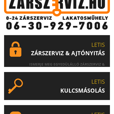
LETIS
ZÁRSZERVIZ & AJTÓNYITÁS
ISMERJE MEG EGYEDÜLÁLLÓ ZÁRSZERVIZ &
AJTÓNYITÁS SZOLGÁLTATÁSUNKAT!
LETIS
KULCSMÁSOLÁS
EGYEDI ÉS SPECIÁLIS KULCSOK MÁSOLÁSA, CSAK A
LETIS-NÉL!