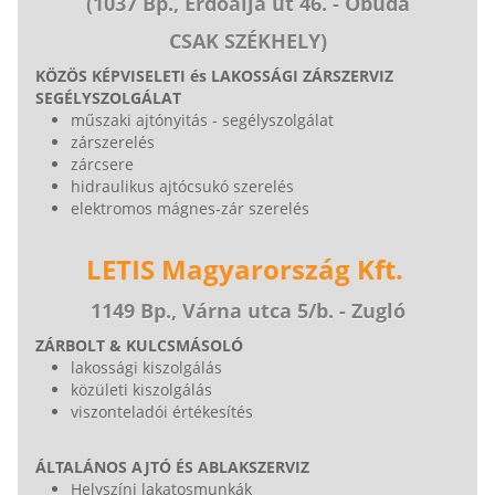
(1037 Bp., Erdőalja út 46. - Óbuda
CSAK SZÉKHELY)
KÖZÖS KÉPVISELETI és LAKOSSÁGI ZÁRSZERVIZ
SEGÉLYSZOLGÁLAT
műszaki ajtónyitás - segélyszolgálat
zárszerelés
zárcsere
hidraulikus ajtócsukó szerelés
elektromos mágnes-zár szerelés
LETIS Magyarország Kft.
1149 Bp., Várna utca 5/b. - Zugló
ZÁRBOLT & KULCSMÁSOLÓ
lakossági kiszolgálás
közületi kiszolgálás
viszonteladói értékesítés
ÁLTALÁNOS AJTÓ ÉS ABLAKSZERVIZ
Helyszíni lakatosmunkák