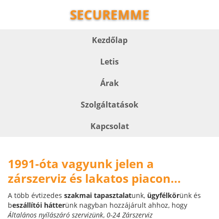
SECUREMME
Kezdőlap
Letis
Árak
Szolgáltatások
Kapcsolat
1991-óta vagyunk jelen a
zárszerviz és lakatos piacon...
A több évtizedes
szakmai tapasztalat
unk,
ügyfélkör
ünk és
b
eszállítói hátter
ünk nagyban hozzájárult ahhoz, hogy
Általános nyílászáró szervizünk
,
0-24 Zárszerviz