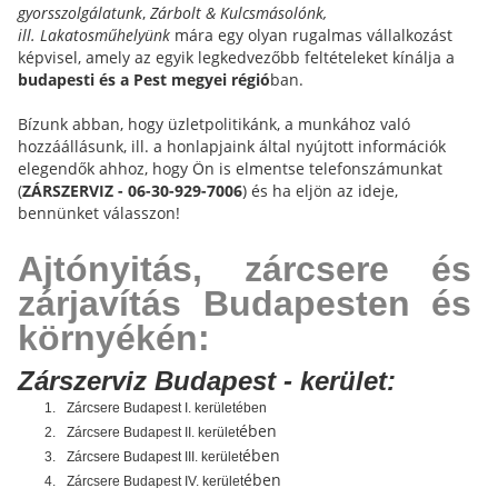
gyorsszolgálatunk
,
Zárbolt & Kulcsmásolónk,
ill.
Lakatosműhelyünk
mára egy olyan rugalmas vállalkozást
képvisel, amely az egyik legkedvezőbb feltételeket kínálja a
budapesti és a Pest megyei régió
ban.
Bízunk abban, hogy üzletpolitikánk, a munkához való
hozzáállásunk, ill. a honlapjaink által nyújtott információk
elegendők ahhoz, hogy Ön is elmentse telefonszámunkat
(
ZÁRSZERVIZ - 06-30-929-7006
) és ha eljön az ideje,
bennünket válasszon!
Ajtónyitás, zárcsere és
zárjavítás Budapesten és
környékén:
Zárszerviz Budapest - kerület:
1.
Zárcsere Budapest I. kerületében
ében
2.
Zárcsere Budapest II. kerület
ében
3.
Zárcsere Budapest III. kerület
ében
4.
Zárcsere Budapest IV. kerület