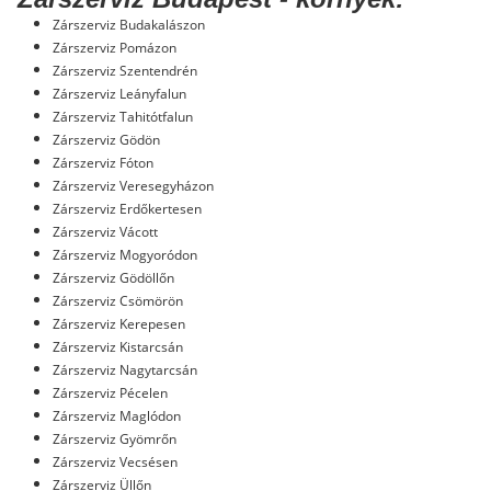
Zárszerviz Budakalászon
Zárszerviz Pomázon
Zárszerviz Szentendrén
Zárszerviz Leányfalun
Zárszerviz Tahitótfalun
Zárszerviz Gödön
Zárszerviz Fóton
Zárszerviz Veresegyházon
Zárszerviz Erdőkertesen
Zárszerviz Vácott
Zárszerviz Mogyoródon
Zárszerviz Gödöllőn
Zárszerviz Csömörön
Zárszerviz Kerepesen
Zárszerviz Kistarcsán
Zárszerviz Nagytarcsán
Zárszerviz Pécelen
Zárszerviz Maglódon
Zárszerviz Gyömrőn
Zárszerviz Vecsésen
Zárszerviz Üllőn