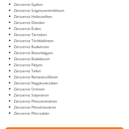
Zárszerviz Gyálon
Zárszerviz Szigetszentmiklóson
Zárszerviz Halásztelken
Zárszerviz Diósdon
Zárszerviz Érden
Zárszerviz Tárnokon
Zárszerviz Törökbálinton
Zárszerviz Budaörsön
Zárszerviz Biatorbágyon
Zárszerviz Budakeszin
Zárszerviz Pátyon
Zárszerviz Telkin
Zárszerviz Remeteszőlősön
Zárszerviz Nagykovácsiban
Zárszerviz Ürömön
Zárszerviz Solymáron
Zárszerviz Pilisszentivánon
Zárszerviz Pilisvörösváron
Zárszerviz Piliscsabán