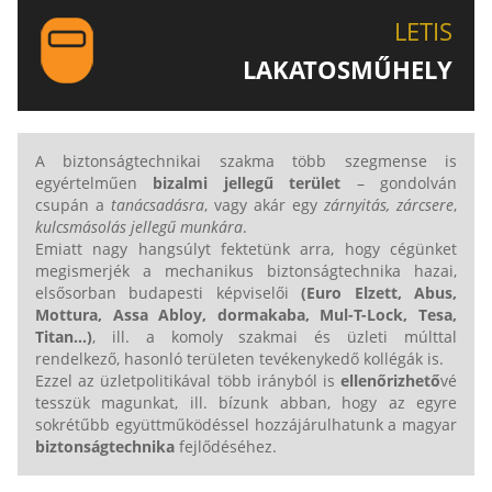
LETIS-NÉL!
LETIS
LAKATOSMŰHELY
AJÁNLJUK FIGYELMÉBE LAKATOSMŰHELYÜNK
TERMÉKEIT IS!
A biztonságtechnikai szakma több szegmense is
egyértelműen
bizalmi jellegű terület
– gondolván
csupán a
tanácsadásra
, vagy akár egy
zárnyitás, zárcsere
,
kulcsmásolás jellegű munkára
.
Emiatt nagy hangsúlyt fektetünk arra, hogy cégünket
megismerjék a mechanikus biztonságtechnika hazai,
elsősorban budapesti képviselői
(Euro Elzett,
Abus,
Mottura, Assa Abloy, dormakaba, Mul-T-Lock,
Tesa,
Titan...
)
, ill. a komoly szakmai és üzleti múlttal
rendelkező, hasonló területen tevékenykedő kollégák is.
Ezzel az üzletpolitikával több irányból is
ellenőrizhető
vé
tesszük magunkat, ill. bízunk abban, hogy az egyre
sokrétűbb együttműködéssel hozzájárulhatunk a magyar
biztonságtechnika
fejlődéséhez.