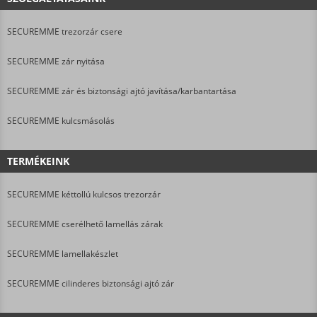
SECUREMME trezorzár csere
SECUREMME zár nyitása
SECUREMME zár és biztonsági ajtó javítása/karbantartása
SECUREMME kulcsmásolás
TERMÉKEINK
SECUREMME kéttollú kulcsos trezorzár
SECUREMME cserélhető lamellás zárak
SECUREMME lamellakészlet
SECUREMME cilinderes biztonsági ajtó zár