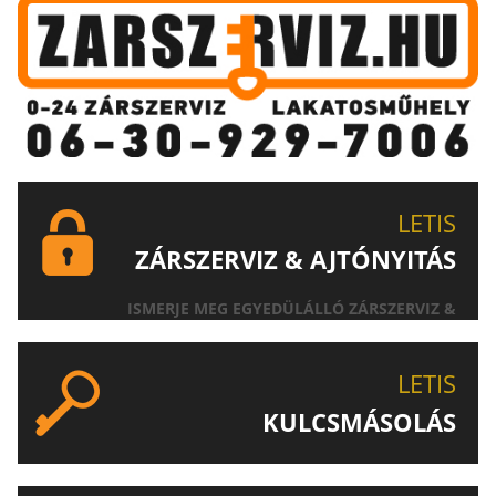
LETIS
ZÁRSZERVIZ & AJTÓNYITÁS
ISMERJE MEG EGYEDÜLÁLLÓ ZÁRSZERVIZ &
AJTÓNYITÁS SZOLGÁLTATÁSUNKAT!
LETIS
KULCSMÁSOLÁS
EGYEDI ÉS SPECIÁLIS KULCSOK MÁSOLÁSA, CSAK A