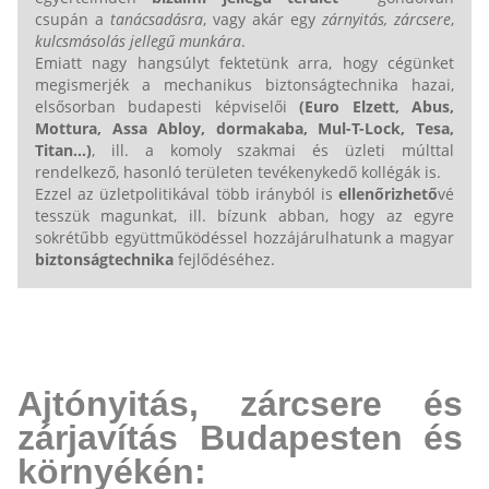
csupán a
tanácsadásra
, vagy akár egy
zárnyitás, zárcsere
,
kulcsmásolás jellegű munkára
.
Emiatt nagy hangsúlyt fektetünk arra, hogy cégünket
megismerjék a mechanikus biztonságtechnika hazai,
elsősorban budapesti képviselői
(Euro Elzett,
Abus,
Mottura, Assa Abloy, dormakaba, Mul-T-Lock,
Tesa,
Titan...
)
, ill. a komoly szakmai és üzleti múlttal
rendelkező, hasonló területen tevékenykedő kollégák is.
Ezzel az üzletpolitikával több irányból is
ellenőrizhető
vé
tesszük magunkat, ill. bízunk abban, hogy az egyre
sokrétűbb együttműködéssel hozzájárulhatunk a magyar
biztonságtechnika
fejlődéséhez.
Ajtónyitás, zárcsere és
zárjavítás Budapesten és
környékén: