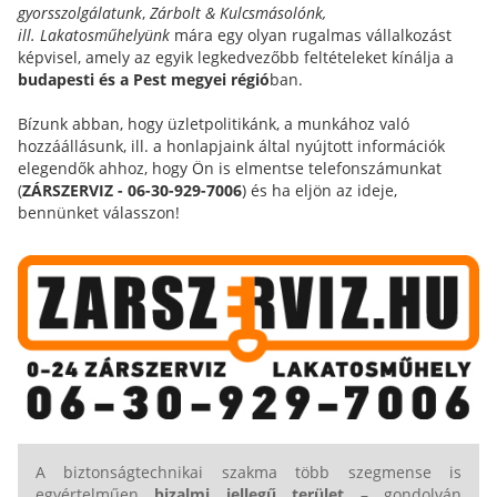
gyorsszolgálatunk
,
Zárbolt & Kulcsmásolónk,
ill.
Lakatosműhelyünk
mára egy olyan rugalmas vállalkozást
képvisel, amely az egyik legkedvezőbb feltételeket kínálja a
budapesti és a Pest megyei régió
ban.
Bízunk abban, hogy üzletpolitikánk, a munkához való
hozzáállásunk, ill. a honlapjaink által nyújtott információk
elegendők ahhoz, hogy Ön is elmentse telefonszámunkat
(
ZÁRSZERVIZ - 06-30-929-7006
) és ha eljön az ideje,
bennünket válasszon!
A biztonságtechnikai szakma több szegmense is
egyértelműen
bizalmi jellegű terület
– gondolván