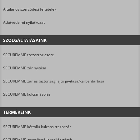
Általános szerződési feltételek
Adatvédelmi nyilatkozat
SZOLGÁLTATÁSAINK
SECUREMME trezorzár csere
SECUREMME zár nyitása
SECUREMME zár és biztonsági ajtó javítása/karbantartása
SECUREMME kulcsmásolás
TERMÉKEINK
SECUREMME kéttollú kulcsos trezorzár
SECUREMME cserélhető lamellás zárak