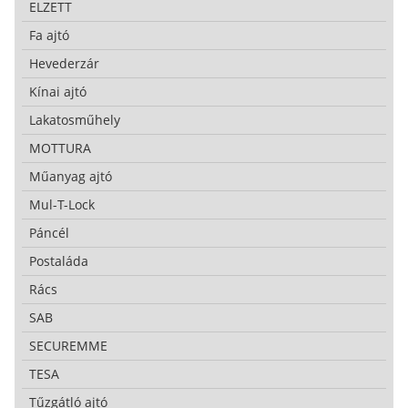
ELZETT
Fa ajtó
Hevederzár
Kínai ajtó
Lakatosműhely
MOTTURA
Műanyag ajtó
Mul-T-Lock
Páncél
Postaláda
Rács
SAB
SECUREMME
TESA
Tűzgátló ajtó