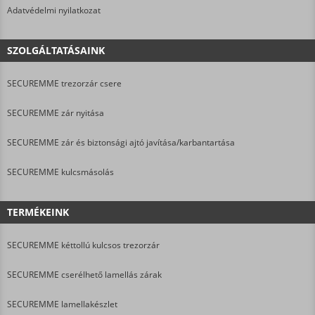
Adatvédelmi nyilatkozat
SZOLGÁLTATÁSAINK
SECUREMME trezorzár csere
SECUREMME zár nyitása
SECUREMME zár és biztonsági ajtó javítása/karbantartása
SECUREMME kulcsmásolás
TERMÉKEINK
SECUREMME kéttollú kulcsos trezorzár
SECUREMME cserélhető lamellás zárak
SECUREMME lamellakészlet