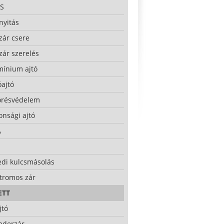
S
nyitás
zár csere
zár szerelés
mínium ajtó
ajtó
örésvédelem
onsági ajtó
A
edi kulcsmásolás
ktromos zár
ETT
jtó
ederzár