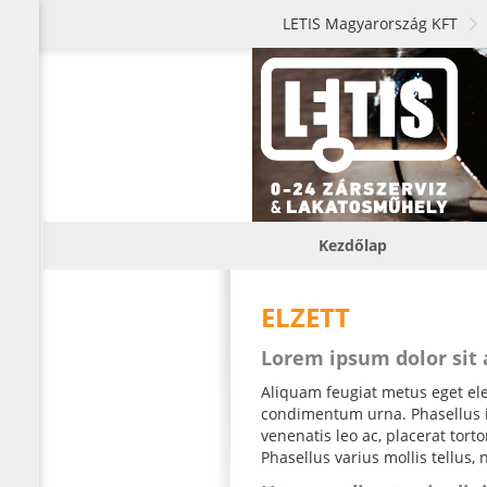
LETIS Magyarország KFT
Kezdőlap
ELZETT
Lorem ipsum dolor sit
Aliquam feugiat metus eget elei
condimentum urna. Phasellus iac
venenatis leo ac, placerat tor
Phasellus varius mollis tellus, 