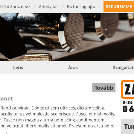
0-24 Zárszerviz
Ajtónyitás
Biztonságiajtó
SECUREMME
Letis
Árak
Szolgálta
Tovább
 amet
fend pulvinar. Donec ut sem ultrices, dictum velit a,
ulis tellus vel molestie scelerisque. Fusce et nisl mollis,
tor. Fusce non magna a urna adipiscing condimentum.
Tu
non volutpat libero mollis sit amet. Praesent eu arcu odio.