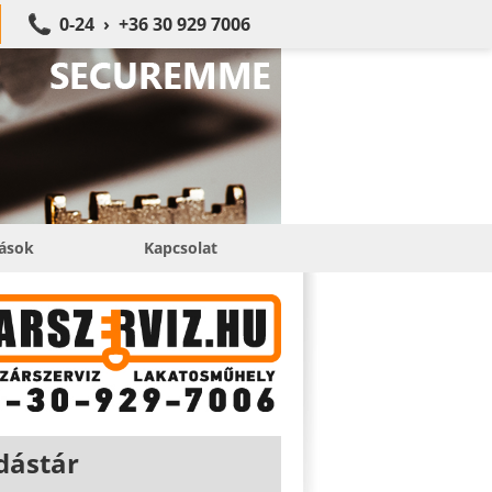
0-24 › +36 30 929 7006
tások
Kapcsolat
dástár