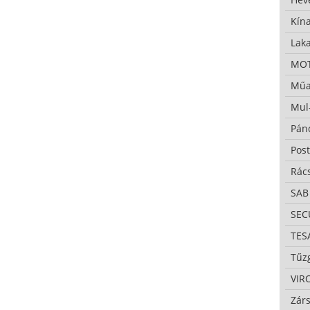
Kína
Lak
MO
Műa
Mul
Pán
Pos
Rác
SAB
SE
TES
Tűzg
VIR
Zárs