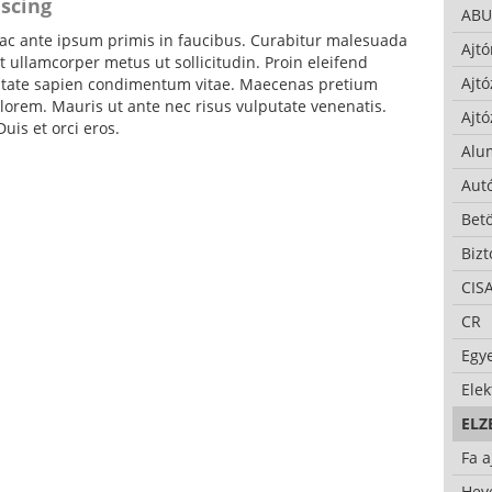
iscing
ABU
c ante ipsum primis in faucibus. Curabitur malesuada
Ajtó
 ullamcorper metus ut sollicitudin. Proin eleifend
Ajtó
putate sapien condimentum vitae. Maecenas pretium
lorem. Mauris ut ante nec risus vulputate venenatis.
Ajtó
uis et orci eros.
Alu
Autó
Bet
Bizt
CIS
CR
Egy
Ele
ELZ
Fa a
Hev