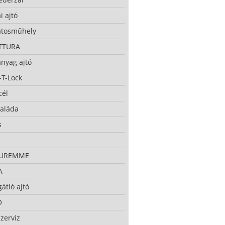
i ajtó
atosműhely
TTURA
nyag ajtó
-T-Lock
cél
taláda
s
CUREMME
A
átló ajtó
O
zerviz