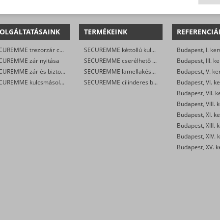
OLGÁLTATÁSAINK
TERMÉKEINK
REFERENCIÁ
SECUREMME trezorzár csere
SECUREMME kéttollú kulcsos trezorzár
Budapest, I. ker
CUREMME zár nyitása
SECUREMME cserélhető lamellás zárak
Budapest, III. ke
SECUREMME zár és biztonsági ajtó javítása/karbantartása
SECUREMME lamellakészlet
Budapest, V. ke
SECUREMME kulcsmásolás
SECUREMME cilinderes biztonsági ajtó zár
Budapest, VI. ke
Budapest, VII. k
Budapest, VIII. 
Budapest, XI. ke
Budapest, XIII. 
Budapest, XIV. k
Budapest, XV. k