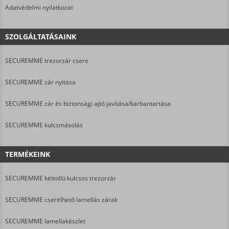
Adatvédelmi nyilatkozat
SZOLGÁLTATÁSAINK
SECUREMME trezorzár csere
SECUREMME zár nyitása
SECUREMME zár és biztonsági ajtó javítása/karbantartása
SECUREMME kulcsmásolás
TERMÉKEINK
SECUREMME kéttollú kulcsos trezorzár
SECUREMME cserélhető lamellás zárak
SECUREMME lamellakészlet