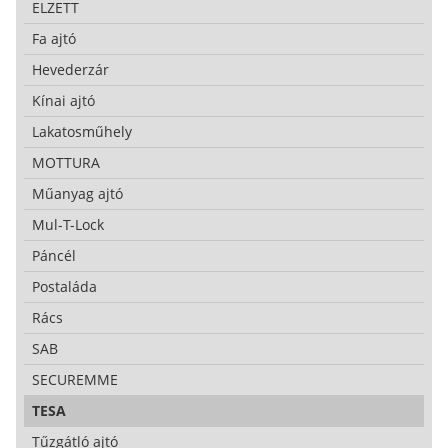
ELZETT
Fa ajtó
Hevederzár
Kínai ajtó
Lakatosműhely
MOTTURA
Műanyag ajtó
Mul-T-Lock
Páncél
Postaláda
Rács
SAB
SECUREMME
TESA
Tűzgátló ajtó