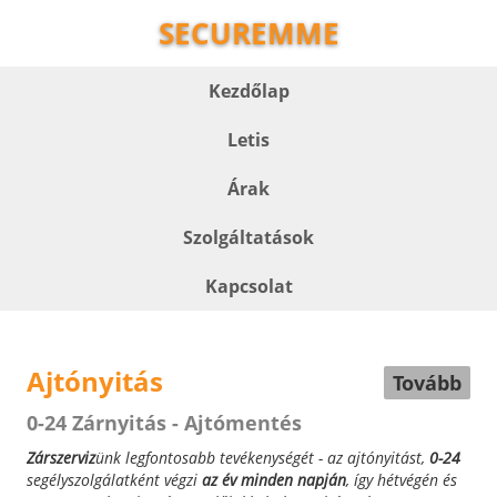
SECUREMME
Kezdőlap
Letis
Árak
Szolgáltatások
Kapcsolat
Ajtónyitás
Tovább
0-24 Zárnyitás - Ajtómentés
Zárszerviz
ünk legfontosabb tevékenységét - az ajtónyitást,
0-24
segélyszolgálatként végzi
az év minden napján
, így hétvégén és