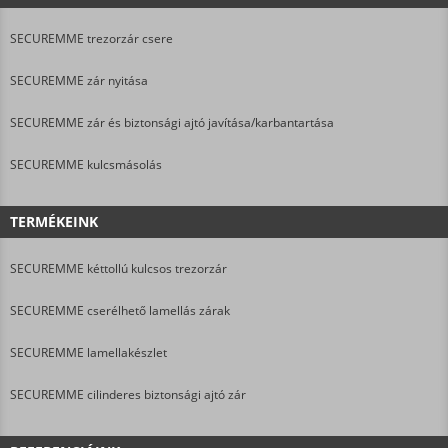
SECUREMME trezorzár csere
SECUREMME zár nyitása
SECUREMME zár és biztonsági ajtó javítása/karbantartása
SECUREMME kulcsmásolás
TERMÉKEINK
SECUREMME kéttollú kulcsos trezorzár
SECUREMME cserélhető lamellás zárak
SECUREMME lamellakészlet
SECUREMME cilinderes biztonsági ajtó zár