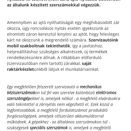
az általunk készített szerszámokkal végezzük.
Amennyiben az ajtó nyithatóságát egy meghibásodott zár
okozza, úgy roncsolásos nyitás esetén igyekszünk az
elromlott záron keresztül kinyitni az ajtót, hogy felesleges
kárt ne okozzunk a megrendelő számára.
Szervizautóink
mobil szakboltnak tekinthetők
, így a javításhoz,
helyreállításhoz szükséges alkatrészek, új termékek
rendelkezésünkre állnak. A ritkábban előforduló
(szervizautóban nem tartott) zárakkal,
saját
raktárkészlet
ünkből látjuk el munkatársainkat.
Egy megfelelően felszerelt szervizautó a
mechanikus
kéziszerszámok
on túl fel van szerelve különböző
elektromos
szerszámgép
ekkel is, amelyek nélkül - a megfelelő elvárásokra
való tekintettel a zárnyitás nem végezhető el. Ezek közül a
legfontosabbak, a megfelelő fordulatszámot produkáló
forgácsológépek, amelyek célszerűen akkumulátorral
működnek. A gépekhez - az általános szerszámokon túl -
szükségesek
speciális szerszámok
is, amelyek a megfelelő