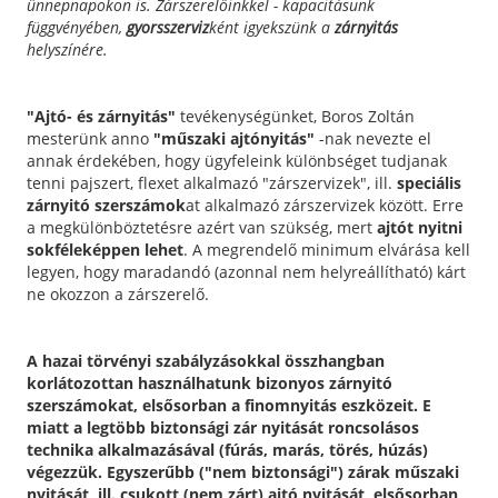
ünnepnapokon is. Zárszerelőinkkel - kapacitásunk
függvényében,
gyorsszerviz
ként igyekszünk a
zárnyitás
helyszínére.
"Ajtó- és zárnyitás"
tevékenységünket, Boros Zoltán
mesterünk anno
"műszaki ajtónyitás"
-nak nevezte el
annak érdekében, hogy ügyfeleink különbséget tudjanak
tenni pajszert, flexet alkalmazó "zárszervizek", ill.
speciális
zárnyitó szerszámok
at alkalmazó zárszervizek között. Erre
a megkülönböztetésre azért van szükség, mert
ajtót nyitni
sokféleképpen lehet
. A megrendelő minimum elvárása kell
legyen, hogy maradandó (azonnal nem helyreállítható) kárt
ne okozzon a zárszerelő.
A hazai törvényi szabályzásokkal összhangban
korlátozottan használhatunk bizonyos zárnyitó
szerszámokat, elsősorban a finomnyitás eszközeit. E
miatt a legtöbb biztonsági zár nyitását roncsolásos
technika alkalmazásával (fúrás, marás, törés, húzás)
végezzük. Egyszerűbb ("nem biztonsági") zárak műszaki
nyitását, ill. csukott (nem zárt) ajtó nyitását, elsősorban