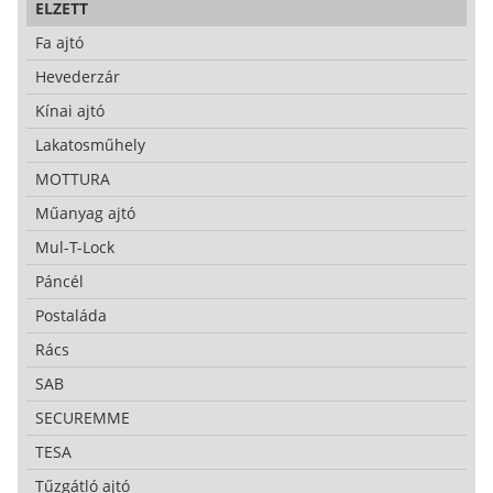
ELZETT
Fa ajtó
Hevederzár
Kínai ajtó
Lakatosműhely
MOTTURA
Műanyag ajtó
Mul-T-Lock
Páncél
Postaláda
Rács
SAB
SECUREMME
TESA
Tűzgátló ajtó