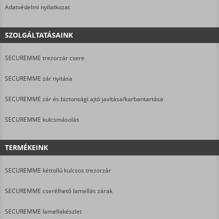
Adatvédelmi nyilatkozat
SZOLGÁLTATÁSAINK
SECUREMME trezorzár csere
SECUREMME zár nyitása
SECUREMME zár és biztonsági ajtó javítása/karbantartása
SECUREMME kulcsmásolás
TERMÉKEINK
SECUREMME kéttollú kulcsos trezorzár
SECUREMME cserélhető lamellás zárak
SECUREMME lamellakészlet