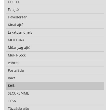
ELZETT
Fa ajtó
Hevederzár
Kínai ajtó
Lakatosműhely
MOTTURA
Műanyag ajtó
Mul-T-Lock
Páncél
Postaláda
Rács
SAB
SECUREMME
TESA
Tűzgátló ajtó