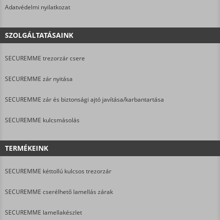
Adatvédelmi nyilatkozat
SZOLGÁLTATÁSAINK
SECUREMME trezorzár csere
SECUREMME zár nyitása
SECUREMME zár és biztonsági ajtó javítása/karbantartása
SECUREMME kulcsmásolás
TERMÉKEINK
SECUREMME kéttollú kulcsos trezorzár
SECUREMME cserélhető lamellás zárak
SECUREMME lamellakészlet